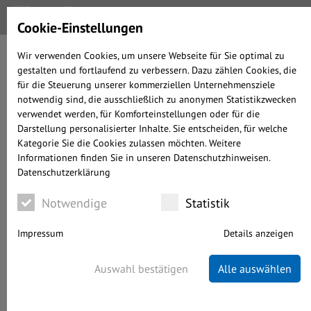
Cookie-Einstellungen
Wir verwenden Cookies, um unsere Webseite für Sie optimal zu
gestalten und fortlaufend zu verbessern. Dazu zählen Cookies, die
INFORMATIONEN ZUR
für die Steuerung unserer kommerziellen Unternehmensziele
VORABPAUSCHALE BEI
notwendig sind, die ausschließlich zu anonymen Statistikzwecken
FONDS & ETFS
verwendet werden, für Komforteinstellungen oder für die
Darstellung personalisierter Inhalte. Sie entscheiden, für welche
Kategorie Sie die Cookies zulassen möchten. Weitere
Informationen finden Sie in unseren Datenschutzhinweisen.
geschrieben von Alexander Prochnow-Ast
Datenschutzerklärung
WISSENSWERTES
05.02.2024
WENIGER ALS 4 MINUTEN LESEDAUER
Notwendige
Statistik
Impressum
Details anzeigen
Auswahl bestätigen
Alle auswählen