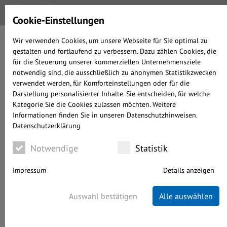
Cookie-Einstellungen
Wir verwenden Cookies, um unsere Webseite für Sie optimal zu
gestalten und fortlaufend zu verbessern. Dazu zählen Cookies, die
DIE
für die Steuerung unserer kommerziellen Unternehmensziele
DASEINSBERECHTIGUNG
notwendig sind, die ausschließlich zu anonymen Statistikzwecken
AKTIVER
verwendet werden, für Komforteinstellungen oder für die
FONDSMANAGER
Darstellung personalisierter Inhalte. Sie entscheiden, für welche
Kategorie Sie die Cookies zulassen möchten. Weitere
Informationen finden Sie in unseren Datenschutzhinweisen.
geschrieben von Alexander Prochnow-Ast
Datenschutzerklärung
WISSENSWERTES
03.05.2019
WENIGER ALS 4 MINUTEN LESEDAUER
Notwendige
Statistik
Impressum
Details anzeigen
Auswahl bestätigen
Alle auswählen