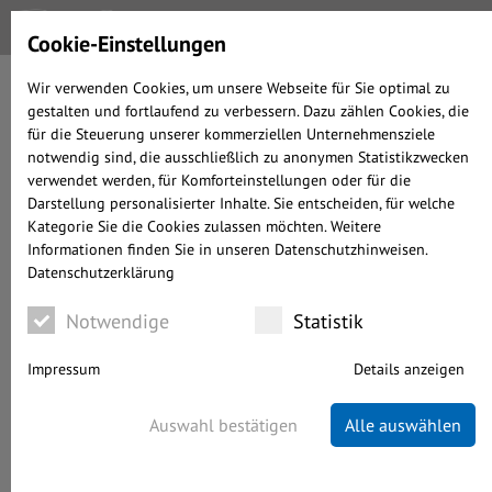
Cookie-Einstellungen
Wir verwenden Cookies, um unsere Webseite für Sie optimal zu
gestalten und fortlaufend zu verbessern. Dazu zählen Cookies, die
ANLEIHEN BIETEN
für die Steuerung unserer kommerziellen Unternehmensziele
WIEDER
notwendig sind, die ausschließlich zu anonymen Statistikzwecken
INVESTITIONSMÖGLICHKEITEN
verwendet werden, für Komforteinstellungen oder für die
Darstellung personalisierter Inhalte. Sie entscheiden, für welche
Kategorie Sie die Cookies zulassen möchten. Weitere
Informationen finden Sie in unseren Datenschutzhinweisen.
geschrieben von Alexander Prochnow-Ast
Datenschutzerklärung
WISSENSWERTES
06.10.2022
WENIGER ALS 6 MINUTEN LESEDAUER
Notwendige
Statistik
Impressum
Details anzeigen
Auswahl bestätigen
Alle auswählen