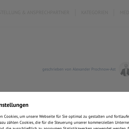
TELLUNG & ANSPRECHPARTNER
KATEGORIEN
MED
geschrieben von Alexander Prochnow-Ast
nstellungen
n Cookies, um unsere Webseite für Sie optimal zu gestalten und fortlauf
Dazu zählen Cookies, die für die Steuerung unserer kommerziellen Untern
nd, die ausschließlich zu anonymen Statistikzwecken verwendet werden, f