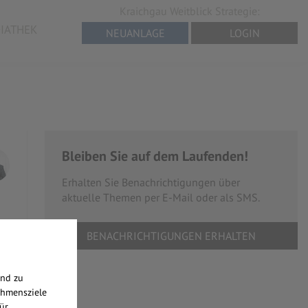
Kraichgau Weitblick Strategie:
IATHEK
NEUANLAGE
LOGIN
Bleiben Sie auf dem Laufenden!
Erhalten Sie Benachrichtigungen über
aktuelle Themen per E-Mail oder als SMS.
BENACHRICHTIGUNGEN ERHALTEN
end zu
ehmensziele
ür