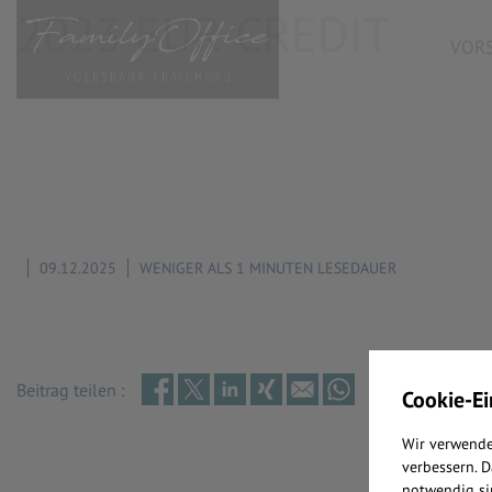
2023 EUR CREDIT
VORS
09.12.2025
WENIGER ALS 1 MINUTEN LESEDAUER
Beitrag teilen :
Cookie-Ei
Wir verwende
verbessern. 
notwendig si