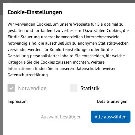
2020 ROHSTOFFE IN
Cookie-Einstellungen
EUR
Wir verwenden Cookies, um unsere Webseite für Sie optimal zu
gestalten und fortlaufend zu verbessern. Dazu zählen Cookies, die
für die Steuerung unserer kommerziellen Unternehmensziele
notwendig sind, die ausschließlich zu anonymen Statistikzwecken
geschrieben von Alexander Prochnow-Ast
verwendet werden, für Komforteinstellungen oder für die
Darstellung personalisierter Inhalte. Sie entscheiden, für welche
Kategorie Sie die Cookies zulassen möchten. Weitere
09.12.2025
WENIGER ALS 1 MINUTEN LESEDAUER
Informationen finden Sie in unseren Datenschutzhinweisen.
Datenschutzerklärung
Beitrag teilen :
Notwendige
Statistik
Impressum
Details anzeigen
Auswahl bestätigen
Alle auswählen