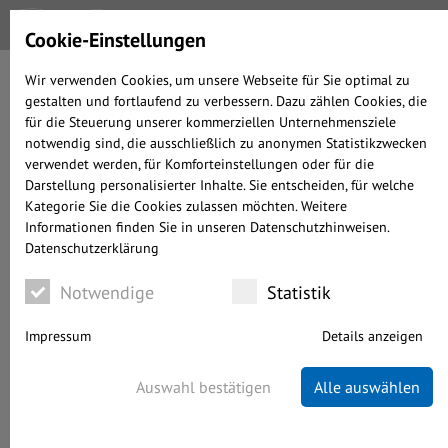
Cookie-Einstellungen
Wir verwenden Cookies, um unsere Webseite für Sie optimal zu
gestalten und fortlaufend zu verbessern. Dazu zählen Cookies, die
DER
für die Steuerung unserer kommerziellen Unternehmensziele
MARKTRÜCKBLICK
notwendig sind, die ausschließlich zu anonymen Statistikzwecken
ZUM 30.06.2026
verwendet werden, für Komforteinstellungen oder für die
Darstellung personalisierter Inhalte. Sie entscheiden, für welche
Kategorie Sie die Cookies zulassen möchten. Weitere
Informationen finden Sie in unseren Datenschutzhinweisen.
geschrieben von Alexander Prochnow-Ast
Datenschutzerklärung
KAPITALMARKT
03.07.2026
WENIGER ALS 5 MINUTEN LESEDAUER
Notwendige
Statistik
Impressum
Details anzeigen
Auswahl bestätigen
Alle auswählen