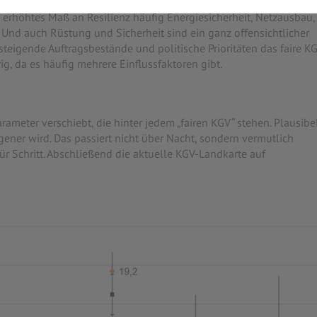
ukturell unter Druck geraten und der Investitionsbedarf steigt.
n erhöhtes Maß an Resilienz häufig Energiesicherheit, Netzausbau,
. Und auch Rüstung und Sicherheit sind ein ganz offensichtlicher
 steigende Auftragsbestände und politische Prioritäten das faire K
ig, da es häufig mehrere Einflussfaktoren gibt.
rameter verschiebt, die hinter jedem „fairen KGV“ stehen. Plausibe
gener wird. Das passiert nicht über Nacht, sondern vermutlich
ür Schritt. Abschließend die aktuelle KGV-Landkarte auf