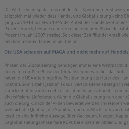
Die Welt scheint spätestens mit der Teil-Sperrung der Straße vo
zeigt sich mal wieder, dass Handel und Globalisierung keine E
ging von 1914 bis etwa 1945 der Anteil des Handelsvolumens 
Prozent zurück, bevor es dann zu einer erneuten Phase der Glob
Prozent im Jahr 2007 anstieg. Seit dieser Zeit fällt der Anteil w
den kommenden Jahren intakt bleibt.
Die USA schauen auf MAGA und nicht mehr auf Handelsvo
Phasen der Globalisierung benötigen immer eine Weltmacht, die
der ersten großen Phase der Globalisierung war dies das britis
haben die USA allerdings ihre Positionierung als Hüter des H
Doktrin). Somit steht jetzt im Fokus, verschiedene strategisch r
zurückzuholen. Zudem geht es nicht mehr ausschließlich um max
diversifizierte Lieferketten. Wenn die Globalisierung nun aber „r
auch die Logik, nach der Aktien bewertet werden. Investoren w
weil sich die Qualität, die Stabilität und das Wachstum von C
letztlich eine indirekte Aussage über Wachstum, Margen, Kapitalbe
Deglobalisierungsphase faire KGVs bei einzelnen Aktien und ga