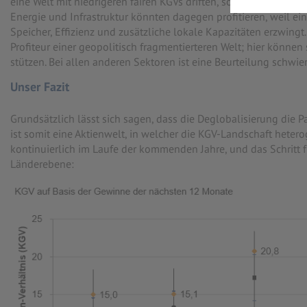
eine Welt mit niedrigeren fairen KGVs driften, sofern Margen str
Energie und Infrastruktur könnten dagegen profitieren, weil ei
Speicher, Effizienz und zusätzliche lokale Kapazitäten erzwingt
Profiteur einer geopolitisch fragmentierteren Welt; hier können
stützen. Bei allen anderen Sektoren ist eine Beurteilung schwier
Unser Fazit
Grundsätzlich lässt sich sagen, dass die Deglobalisierung die Pa
ist somit eine Aktienwelt, in welcher die KGV-Landschaft hetero
kontinuierlich im Laufe der kommenden Jahre, und das Schritt f
Länderebene: