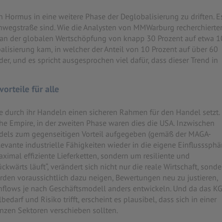
n Hormus in eine weitere Phase der Deglobalisierung zu driften. E
inwegstraße sind. Wie die Analysten von MMWarburg recherchierte
an der globalen Wertschöpfung von knapp 30 Prozent auf etwa 1
alisierung kam, in welcher der Anteil von 10 Prozent auf über 60
ieder, und es spricht ausgesprochen viel dafür, dass dieser Trend in
rteile für alle
 durch ihr Handeln einen sicheren Rahmen für den Handel setzt. 
che Empire, in der zweiten Phase waren dies die USA. Inzwischen
andels zum gegenseitigen Vorteil aufgegeben (gemäß der MAGA-
elevante industrielle Fähigkeiten wieder in die eigene Einflusssphä
imal effiziente Lieferketten, sondern um resiliente und
ückwärts läuft“, verändert sich nicht nur die reale Wirtschaft, sonde
erden voraussichtlich dazu neigen, Bewertungen neu zu justieren,
ashflows je nach Geschäftsmodell anders entwickeln. Und da das K
darf und Risiko trifft, erscheint es plausibel, dass sich in einer
nzen Sektoren verschieben sollten.