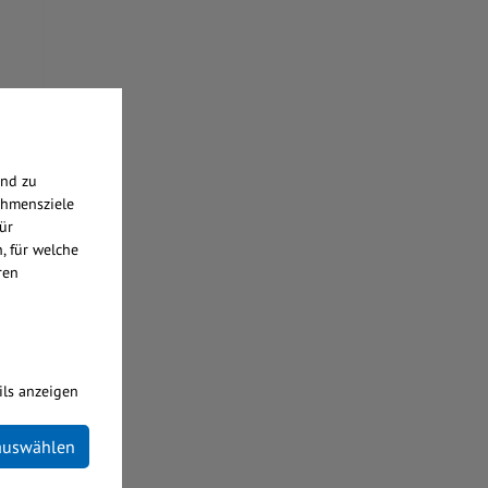
,
end zu
ehmensziele
ür
, für welche
ren
ils anzeigen
 auswählen