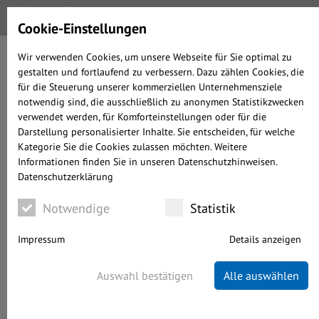
Cookie-Einstellungen
Wir verwenden Cookies, um unsere Webseite für Sie optimal zu
gestalten und fortlaufend zu verbessern. Dazu zählen Cookies, die
BÄRENFALLE ODER
für die Steuerung unserer kommerziellen Unternehmensziele
AUSVERKAUF?
notwendig sind, die ausschließlich zu anonymen Statistikzwecken
verwendet werden, für Komforteinstellungen oder für die
Darstellung personalisierter Inhalte. Sie entscheiden, für welche
Kategorie Sie die Cookies zulassen möchten. Weitere
Informationen finden Sie in unseren Datenschutzhinweisen.
geschrieben von Alexander Prochnow-Ast
Datenschutzerklärung
KAPITALMARKT
26.10.2023
WENIGER ALS 4 MINUTEN LESEDAUER
Notwendige
Statistik
Impressum
Details anzeigen
Auswahl bestätigen
Alle auswählen