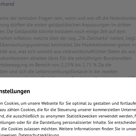
erhand
eine der zentralen Fragen sein, wann und wie oft die Notenbanke
ung dürften die ersten geldpolitischen Anpassungen im dritten
en. Die Geldpolitik könnte trotzdem noch einige Zeit auf dem
hohen Inflation, welche über der sog. „2%-Zielmarke“ notiert, liegt.
 Überraschungspotential beinhaltet. Die Marktteilnehmer gehen in
tik aus, was sich sowohl aus volkswirtschaftlichen Daten als au
konferenzen ableiten lässt. Für die zehnjährigen Bundrenditen
ärtsbewegung im Bereich von 2,25% bis 2,75 %. Da die
lten und sich die Leitzinssenkungsfantasie in der zweiten
sogenannten „langen Ende“ unseres Erachtens Abwärtspotenzial. Di
en, hier sehen Sie bitte nachfolgende Grafik:
nstellungen
n Cookies, um unsere Webseite für Sie optimal zu gestalten und fortlauf
Dazu zählen Cookies, die für die Steuerung unserer kommerziellen Untern
nd, die ausschließlich zu anonymen Statistikzwecken verwendet werden, f
llungen oder für die Darstellung personalisierter Inhalte. Sie entscheiden
 die Cookies zulassen möchten. Weitere Informationen finden Sie in unse
inweisen.
Datenschutzerklärung