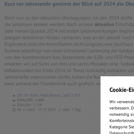
Kurz vor Jahresende gewinnt der Blick auf 2024 die Ob
Doch nun zu den aktuellen Überlegungen: Im Jahr 2024 dürfte 
die Leitzinsen senken werden. Nach unserer
aktuellen
Einschätz
oder vierten Quartal 2024 mit ersten Leitzinssenkungen beginn
jetzigen restriktiven Niveau verharren, was an der aktuell noch 
Ergänzend sinkt die Kerninflation recht langsam, was durchaus
Summe allerdings von einer schnelleren Lockerung der Geldpoli
von den Kommentaren bzw. Statements der EZB- und FED-Presse
erwarten wir auf Sicht von drei und sechs Monaten eine Seitw
Inflationsraten bis Ende 2024 im Trend rückläufig ausfallen sol
Jahreshälfte intensivieren dürfte, haben die Bundrenditen am 
kann anhand der Charttechnik auch grafisch nachvollzogen werd
Cookie-Ei
Wir verwende
verbessern. 
notwendig si
Komforteinste
Kategorie Sie
Datenschutzh