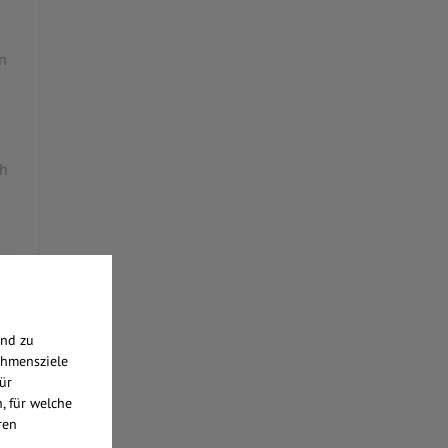
n
ch
es
end zu
ehmensziele
ür
, für welche
ren