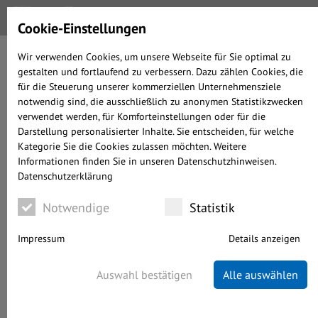
Cookie-Einstellungen
Wir verwenden Cookies, um unsere Webseite für Sie optimal zu
gestalten und fortlaufend zu verbessern. Dazu zählen Cookies, die
ALLOKATIONS-UPDATE
für die Steuerung unserer kommerziellen Unternehmensziele
JUN 23
notwendig sind, die ausschließlich zu anonymen Statistikzwecken
verwendet werden, für Komforteinstellungen oder für die
Darstellung personalisierter Inhalte. Sie entscheiden, für welche
Kategorie Sie die Cookies zulassen möchten. Weitere
Informationen finden Sie in unseren Datenschutzhinweisen.
geschrieben von Alexander Prochnow-Ast
Datenschutzerklärung
ANLAGESTRATEGIE
22.06.2023
WENIGER ALS 4 MINUTEN LESEDAUER
Notwendige
Statistik
Impressum
Details anzeigen
Auswahl bestätigen
Alle auswählen