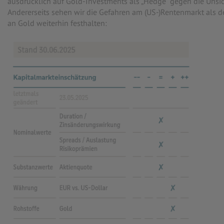
ausdrücklich auf Gold-Investments als „Hedge“ gegen die Unsi
Andererseits sehen wir die Gefahren am (US-)Rentenmarkt als d
an Gold weiterhin festhalten: