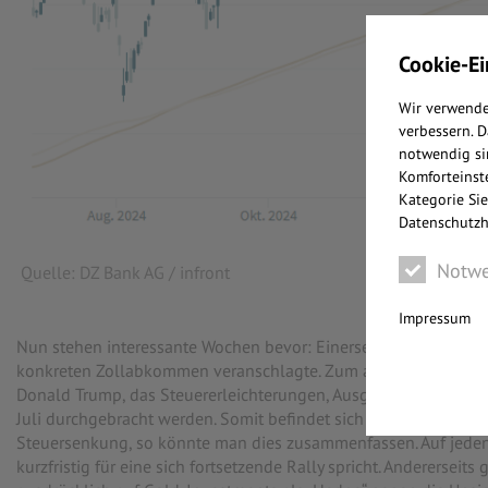
Cookie-Ei
Wir verwende
verbessern. 
notwendig si
Komforteinste
Kategorie Sie
Datenschutzh
Notwe
Quelle: DZ Bank AG / infront
Impressum
Nun stehen interessante Wochen bevor: Einerseits laufen die „
konkreten Zollabkommen veranschlagte. Zum anderen steht „Big 
Donald Trump, das Steuererleichterungen, Ausgabenkürzungen u
Juli durchgebracht werden. Somit befindet sich der (US-)Aktien
Steuersenkung, so könnte man dies zusammenfassen. Auf jeden F
kurzfristig für eine sich fortsetzende Rally spricht. Andererseits 