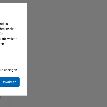
end zu
ehmensziele
ür
, für welche
ren
ils anzeigen
 auswählen
.
s