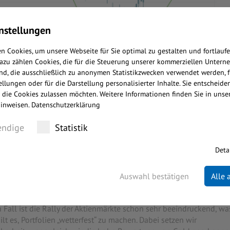
nstellungen
n Cookies, um unsere Webseite für Sie optimal zu gestalten und fortlauf
Dazu zählen Cookies, die für die Steuerung unserer kommerziellen Untern
nd, die ausschließlich zu anonymen Statistikzwecken verwendet werden, f
llungen oder für die Darstellung personalisierter Inhalte. Sie entscheiden
 die Cookies zulassen möchten. Weitere Informationen finden Sie in unse
inweisen.
Datenschutzerklärung
ndige
Statistik
Deta
90 Tage“ aus, welche der US-Präsident zur Verhandlung von
Beautiful Bill“ vor der Tür. Das neue Paket von US-Präsident
Auswahl bestätigen
Alle
nd erhöhte Abschiebegelder vorsieht, soll bis zum Stichtag am 4
markt weiterhin zwischen den Stühlen. Zollbelastung vs.
all ist die Rally der Aktienmärkte schon sehr beeindruckend, wa
gilt es, Portfolien „wetterfest“ zu machen. Dabei setzen wir