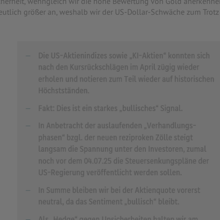
cherheit, wenngleich wir die hohe Bewertung von Gold anerkenne
eutlich größer an, weshalb wir der US-Dollar-Schwäche zum Trotz