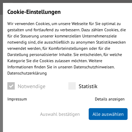
Cookie-Einstellungen
Wir verwenden Cookies, um unsere Webseite für Sie optimal zu
gestalten und fortlaufend zu verbessern. Dazu zählen Cookies, die
ALLOKATIONS-UPDATE
für die Steuerung unserer kommerziellen Unternehmensziele
AUG 2022
notwendig sind, die ausschließlich zu anonymen Statistikzwecken
verwendet werden, für Komforteinstellungen oder für die
Darstellung personalisierter Inhalte. Sie entscheiden, für welche
Kategorie Sie die Cookies zulassen möchten. Weitere
Informationen finden Sie in unseren Datenschutzhinweisen.
geschrieben von Alexander Prochnow-Ast
Datenschutzerklärung
ANLAGESTRATEGIE
05.08.2022
WENIGER ALS 5 MINUTEN LESEDAUER
Notwendige
Statistik
Impressum
Details anzeigen
Auswahl bestätigen
Alle auswählen