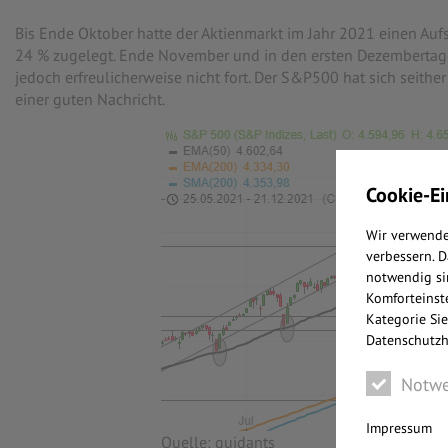
Bis Ende Oktober hatte der Aktienmarkt im Jahr 2021 einen Au
24 % zugelegt. Ende November und in den ersten Dezembertage
jedoch erfreulicherweise nicht fort. Der S&P500 hat sich seithe
einer guten Nachricht.
Cookie-Ei
Wir verwende
verbessern. 
notwendig si
Komforteinste
Kategorie Sie
Datenschutzh
Notwe
Impressum
Quelle: guidants