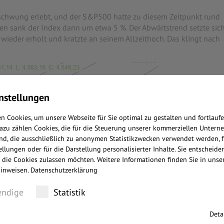
fschwung erlebt, und der S&P500 hatte zu diesem Zeitpunkt rund
n sank der Index dann um etwa 5 %. Der Abwärtstrend setzte sic
r wieder erholt und kratzte an seinem Allzeithoch. Das klingt nach
nstellungen
n Cookies, um unsere Webseite für Sie optimal zu gestalten und fortlauf
Dazu zählen Cookies, die für die Steuerung unserer kommerziellen Untern
nd, die ausschließlich zu anonymen Statistikzwecken verwendet werden, f
llungen oder für die Darstellung personalisierter Inhalte. Sie entscheiden
 die Cookies zulassen möchten. Weitere Informationen finden Sie in unse
inweisen.
Datenschutzerklärung
ndige
Statistik
Deta