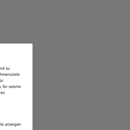
h
end zu
ehmensziele
ür
, für welche
ren
ils anzeigen